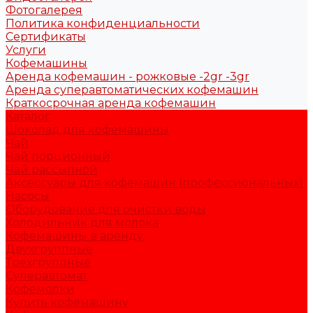
Фотогалерея
Политика конфиденциальности
Сертификаты
Услуги
Кофемашины
Аренда кофемашин - рожковые -2gr -3gr
Аренда суперавтоматических кофемашин
Краткосрочная аренда кофемашин
Каталог
Шоколад для кофемашины
Чай
Чай порционный
Чай рассыпной
Аксессуары для кофемашин (профессиональных)
Насосы
Оборудование для очистки воды
Холодильник для молока
Кофемашины в аренду
Двухгруппные
Трехгруппные
Суперавтомат
Кофемолки
Купить кофемашину