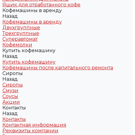
Ящик для отработанного кофе
Кофемашины в аренду
Назад
Кофемашины в аренду
Двухгруппные
Трехгруппные
Суперавтомат
Кофемолки
Купить кофемашину
Назад
Купить кофемашину
Кофемашины после капитального ремонта
Сиропы
Назад
Сиропы
Смузи
Соусы
Акции
Контакты
Назад
Контакты
Контактная информация
Реквизиты компании