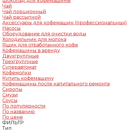
Шоколад для кофемашины
Чай
Чай порционный
Чай рассыпной
Аксессуары для кофемашин (профессиональных)
Насосы
Оборудование для очистки воды
Холодильник для молока
Ящик для отработанного кофе
Кофемашины в аренду
Двухгруппные
Трехгруппные
Суперавтомат
Кофемолки
Купить кофемашину
Кофемашины после капитального ремонта
Сиропы
Смузи
Соусы
По популярности
По названию
По цене
ФИЛЬТР
Тип