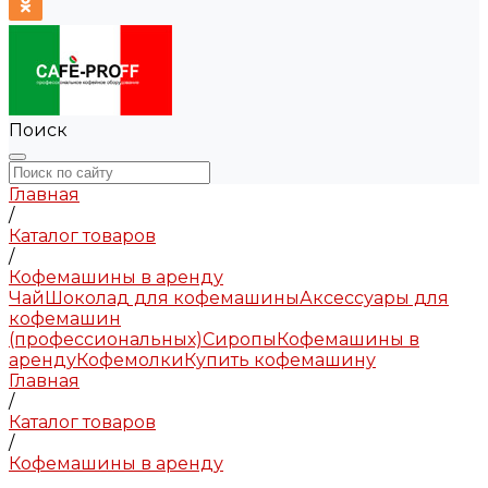
Поиск
Главная
/
Каталог товаров
/
Кофемашины в аренду
Чай
Шоколад для кофемашины
Аксессуары для
кофемашин
(профессиональных)
Сиропы
Кофемашины в
аренду
Кофемолки
Купить кофемашину
Главная
/
Каталог товаров
/
Кофемашины в аренду