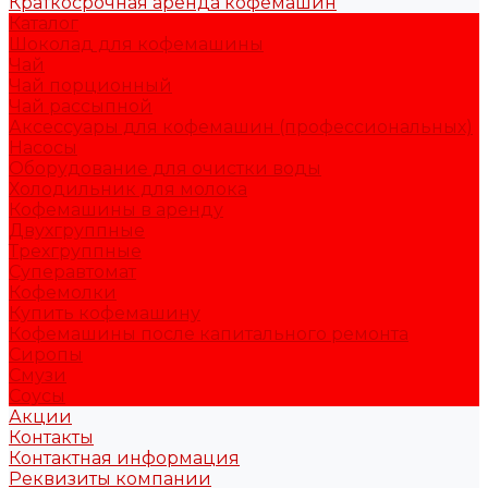
Краткосрочная аренда кофемашин
Каталог
Шоколад для кофемашины
Чай
Чай порционный
Чай рассыпной
Аксессуары для кофемашин (профессиональных)
Насосы
Оборудование для очистки воды
Холодильник для молока
Кофемашины в аренду
Двухгруппные
Трехгруппные
Суперавтомат
Кофемолки
Купить кофемашину
Кофемашины после капитального ремонта
Сиропы
Смузи
Соусы
Акции
Контакты
Контактная информация
Реквизиты компании