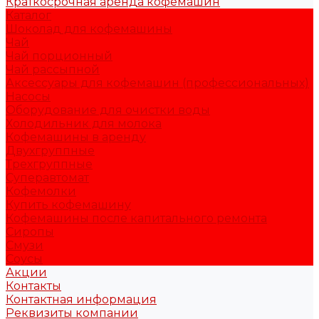
Краткосрочная аренда кофемашин
Каталог
Шоколад для кофемашины
Чай
Чай порционный
Чай рассыпной
Аксессуары для кофемашин (профессиональных)
Насосы
Оборудование для очистки воды
Холодильник для молока
Кофемашины в аренду
Двухгруппные
Трехгруппные
Суперавтомат
Кофемолки
Купить кофемашину
Кофемашины после капитального ремонта
Сиропы
Смузи
Соусы
Акции
Контакты
Контактная информация
Реквизиты компании