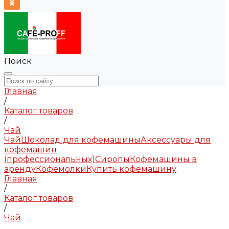
Поиск
Главная
/
Каталог товаров
/
Чай
Чай
Шоколад для кофемашины
Аксессуары для
кофемашин
(профессиональных)
Сиропы
Кофемашины в
аренду
Кофемолки
Купить кофемашину
Главная
/
Каталог товаров
/
Чай