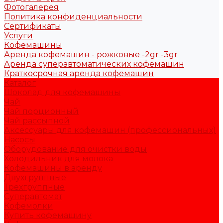
Фотогалерея
Политика конфиденциальности
Сертификаты
Услуги
Кофемашины
Аренда кофемашин - рожковые -2gr -3gr
Аренда суперавтоматических кофемашин
Краткосрочная аренда кофемашин
Каталог
Шоколад для кофемашины
Чай
Чай порционный
Чай рассыпной
Аксессуары для кофемашин (профессиональных)
Насосы
Оборудование для очистки воды
Холодильник для молока
Кофемашины в аренду
Двухгруппные
Трехгруппные
Суперавтомат
Кофемолки
Купить кофемашину