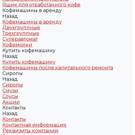
Ящик для отработанного кофе
Кофемашины в аренду
Назад
Кофемашины в аренду
Двухгруппные
Трехгруппные
Суперавтомат
Кофемолки
Купить кофемашину
Назад
Купить кофемашину
Кофемашины после капитального ремонта
Сиропы
Назад
Сиропы
Смузи
Соусы
Акции
Контакты
Назад
Контакты
Контактная информация
Реквизиты компании