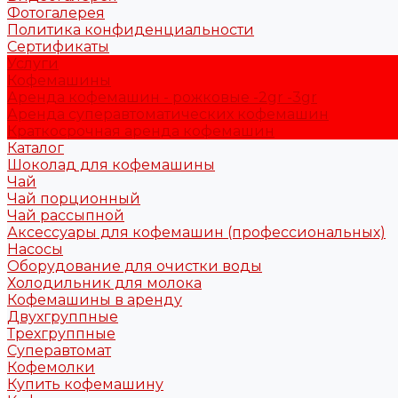
Фотогалерея
Политика конфиденциальности
Сертификаты
Услуги
Кофемашины
Аренда кофемашин - рожковые -2gr -3gr
Аренда суперавтоматических кофемашин
Краткосрочная аренда кофемашин
Каталог
Шоколад для кофемашины
Чай
Чай порционный
Чай рассыпной
Аксессуары для кофемашин (профессиональных)
Насосы
Оборудование для очистки воды
Холодильник для молока
Кофемашины в аренду
Двухгруппные
Трехгруппные
Суперавтомат
Кофемолки
Купить кофемашину