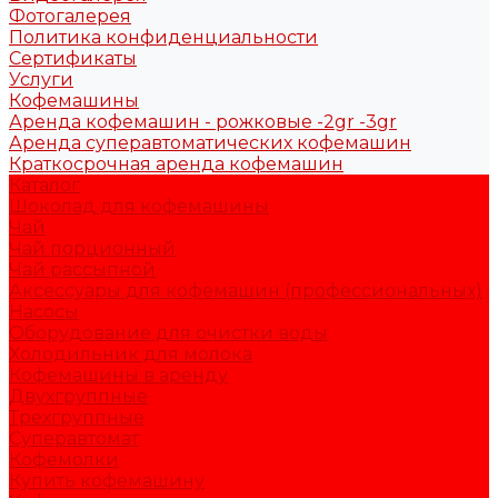
Фотогалерея
Политика конфиденциальности
Сертификаты
Услуги
Кофемашины
Аренда кофемашин - рожковые -2gr -3gr
Аренда суперавтоматических кофемашин
Краткосрочная аренда кофемашин
Каталог
Шоколад для кофемашины
Чай
Чай порционный
Чай рассыпной
Аксессуары для кофемашин (профессиональных)
Насосы
Оборудование для очистки воды
Холодильник для молока
Кофемашины в аренду
Двухгруппные
Трехгруппные
Суперавтомат
Кофемолки
Купить кофемашину