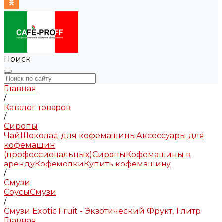
Поиск
Главная
/
Каталог товаров
/
Сиропы
Чай
Шоколад для кофемашины
Аксессуары для
кофемашин
(профессиональных)
Сиропы
Кофемашины в
аренду
Кофемолки
Купить кофемашину
/
Смузи
Соусы
Смузи
/
Смузи Exotic Fruit - Экзотический Фрукт, 1 литр
Главная