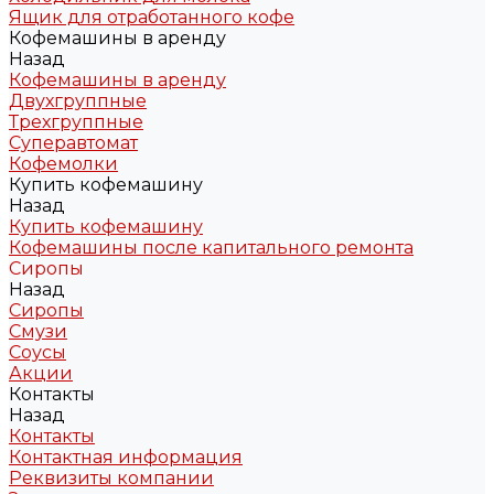
Ящик для отработанного кофе
Кофемашины в аренду
Назад
Кофемашины в аренду
Двухгруппные
Трехгруппные
Суперавтомат
Кофемолки
Купить кофемашину
Назад
Купить кофемашину
Кофемашины после капитального ремонта
Сиропы
Назад
Сиропы
Смузи
Соусы
Акции
Контакты
Назад
Контакты
Контактная информация
Реквизиты компании