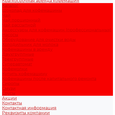
Краткосрочная аренда кофемашин
Каталог
Шоколад для кофемашины
Чай
Чай порционный
Чай рассыпной
Аксессуары для кофемашин (профессиональных)
Насосы
Оборудование для очистки воды
Холодильник для молока
Кофемашины в аренду
Двухгруппные
Трехгруппные
Суперавтомат
Кофемолки
Купить кофемашину
Кофемашины после капитального ремонта
Сиропы
Смузи
Соусы
Акции
Контакты
Контактная информация
Реквизиты компании