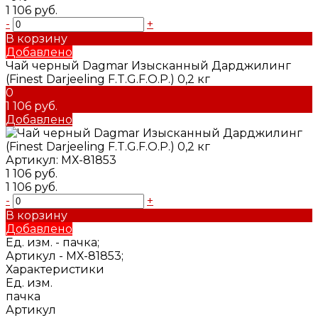
1 106 руб.
-
+
В корзину
Добавлено
Чай черный Dagmar Изысканный Дарджилинг
(Finest Darjeeling F.T.G.F.O.P.) 0,2 кг
0
1 106 руб.
Добавлено
Артикул:
МХ-81853
1 106 руб.
1 106 руб.
-
+
В корзину
Добавлено
Ед. изм. -
пачка;
Артикул -
МХ-81853;
Характеристики
Ед. изм.
пачка
Артикул