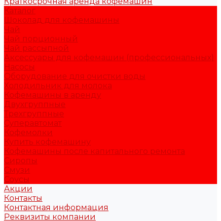
Краткосрочная аренда кофемашин
Каталог
Шоколад для кофемашины
Чай
Чай порционный
Чай рассыпной
Аксессуары для кофемашин (профессиональных)
Насосы
Оборудование для очистки воды
Холодильник для молока
Кофемашины в аренду
Двухгруппные
Трехгруппные
Суперавтомат
Кофемолки
Купить кофемашину
Кофемашины после капитального ремонта
Сиропы
Смузи
Соусы
Акции
Контакты
Контактная информация
Реквизиты компании