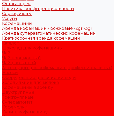
Фотогалерея
Политика конфиденциальности
Сертификаты
Услуги
Кофемашины
Аренда кофемашин - рожковые -2gr -3gr
Аренда суперавтоматических кофемашин
Краткосрочная аренда кофемашин
Каталог
Шоколад для кофемашины
Чай
Чай порционный
Чай рассыпной
Аксессуары для кофемашин (профессиональных)
Насосы
Оборудование для очистки воды
Холодильник для молока
Кофемашины в аренду
Двухгруппные
Трехгруппные
Суперавтомат
Кофемолки
Купить кофемашину