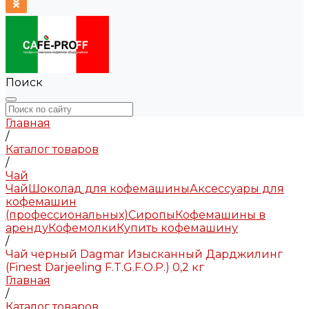
Поиск
Главная
/
Каталог товаров
/
Чай
Чай
Шоколад для кофемашины
Аксессуары для
кофемашин
(профессиональных)
Сиропы
Кофемашины в
аренду
Кофемолки
Купить кофемашину
/
Чай черный Dagmar Изысканный Дарджилинг
(Finest Darjeeling F.T.G.F.O.P.) 0,2 кг
Главная
/
Каталог товаров