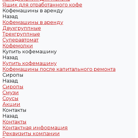
Ящик для отработанного кофе
Кофемашины в аренду
Назад
Кофемашины в аренду
Двухгруппные
Трехгруппные
Суперавтомат
Кофемолки
Купить кофемашину
Назад
Купить кофемашину
Кофемашины после капитального ремонта
Сиропы
Назад
Сиропы
Смузи
Соусы
Акции
Контакты
Назад
Контакты
Контактная информация
Реквизиты компании