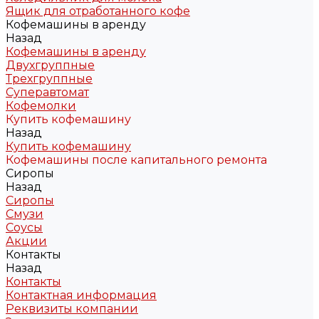
Ящик для отработанного кофе
Кофемашины в аренду
Назад
Кофемашины в аренду
Двухгруппные
Трехгруппные
Суперавтомат
Кофемолки
Купить кофемашину
Назад
Купить кофемашину
Кофемашины после капитального ремонта
Сиропы
Назад
Сиропы
Смузи
Соусы
Акции
Контакты
Назад
Контакты
Контактная информация
Реквизиты компании