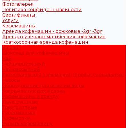
Фотогалерея
Политика конфиденциальности
Сертификаты
Услуги
Кофемашины
Аренда кофемашин - рожковые -2gr -3gr
Аренда суперавтоматических кофемашин
Краткосрочная аренда кофемашин
Каталог
Шоколад для кофемашины
Чай
Чай порционный
Чай рассыпной
Аксессуары для кофемашин (профессиональных)
Насосы
Оборудование для очистки воды
Холодильник для молока
Кофемашины в аренду
Двухгруппные
Трехгруппные
Суперавтомат
Кофемолки
Купить кофемашину