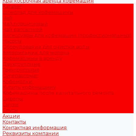
Краткосрочная аренда кофемашин
Каталог
Шоколад для кофемашины
Чай
Чай порционный
Чай рассыпной
Аксессуары для кофемашин (профессиональных)
Насосы
Оборудование для очистки воды
Холодильник для молока
Кофемашины в аренду
Двухгруппные
Трехгруппные
Суперавтомат
Кофемолки
Купить кофемашину
Кофемашины после капитального ремонта
Сиропы
Смузи
Соусы
Акции
Контакты
Контактная информация
Реквизиты компании