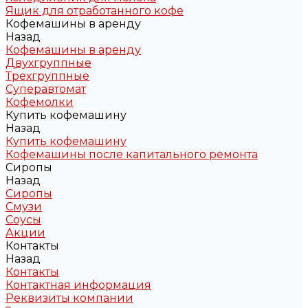
Ящик для отработанного кофе
Кофемашины в аренду
Назад
Кофемашины в аренду
Двухгруппные
Трехгруппные
Суперавтомат
Кофемолки
Купить кофемашину
Назад
Купить кофемашину
Кофемашины после капитального ремонта
Сиропы
Назад
Сиропы
Смузи
Соусы
Акции
Контакты
Назад
Контакты
Контактная информация
Реквизиты компании