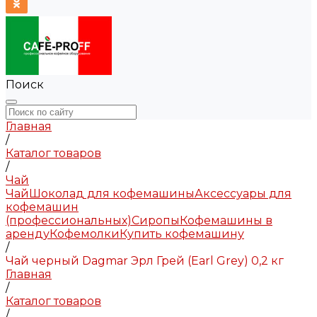
Поиск
Главная
/
Каталог товаров
/
Чай
Чай
Шоколад для кофемашины
Аксессуары для
кофемашин
(профессиональных)
Сиропы
Кофемашины в
аренду
Кофемолки
Купить кофемашину
/
Чай черный Dagmar Эрл Грей (Earl Grey) 0,2 кг
Главная
/
Каталог товаров
/