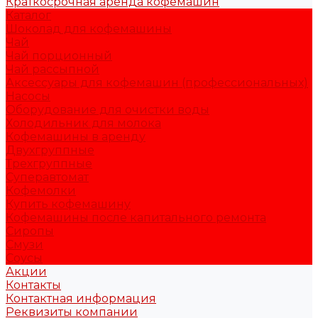
Краткосрочная аренда кофемашин
Каталог
Шоколад для кофемашины
Чай
Чай порционный
Чай рассыпной
Аксессуары для кофемашин (профессиональных)
Насосы
Оборудование для очистки воды
Холодильник для молока
Кофемашины в аренду
Двухгруппные
Трехгруппные
Суперавтомат
Кофемолки
Купить кофемашину
Кофемашины после капитального ремонта
Сиропы
Смузи
Соусы
Акции
Контакты
Контактная информация
Реквизиты компании