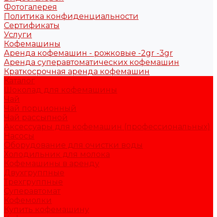
Фотогалерея
Политика конфиденциальности
Сертификаты
Услуги
Кофемашины
Аренда кофемашин - рожковые -2gr -3gr
Аренда суперавтоматических кофемашин
Краткосрочная аренда кофемашин
Каталог
Шоколад для кофемашины
Чай
Чай порционный
Чай рассыпной
Аксессуары для кофемашин (профессиональных)
Насосы
Оборудование для очистки воды
Холодильник для молока
Кофемашины в аренду
Двухгруппные
Трехгруппные
Суперавтомат
Кофемолки
Купить кофемашину