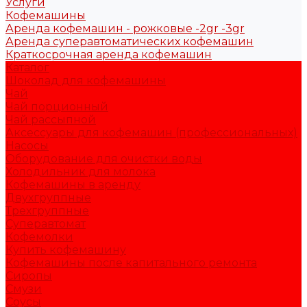
Услуги
Кофемашины
Аренда кофемашин - рожковые -2gr -3gr
Аренда суперавтоматических кофемашин
Краткосрочная аренда кофемашин
Каталог
Шоколад для кофемашины
Чай
Чай порционный
Чай рассыпной
Аксессуары для кофемашин (профессиональных)
Насосы
Оборудование для очистки воды
Холодильник для молока
Кофемашины в аренду
Двухгруппные
Трехгруппные
Суперавтомат
Кофемолки
Купить кофемашину
Кофемашины после капитального ремонта
Сиропы
Смузи
Соусы