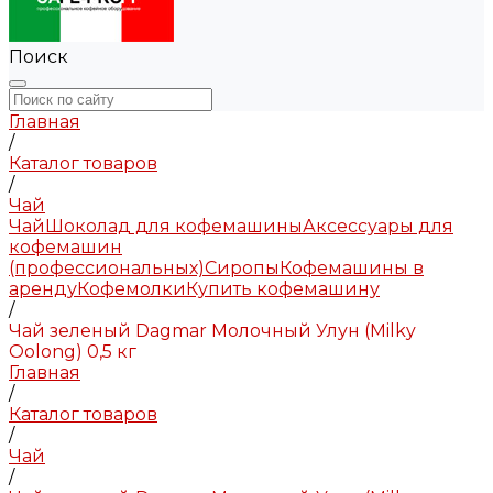
Поиск
Главная
/
Каталог товаров
/
Чай
Чай
Шоколад для кофемашины
Аксессуары для
кофемашин
(профессиональных)
Сиропы
Кофемашины в
аренду
Кофемолки
Купить кофемашину
/
Чай зеленый Dagmar Молочный Улун (Milky
Oolong) 0,5 кг
Главная
/
Каталог товаров
/
Чай
/